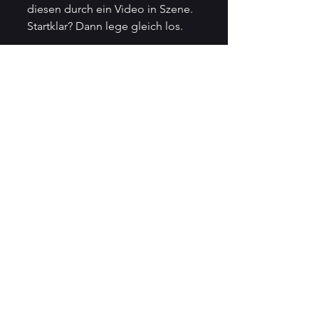
diesen durch ein Video in Szene. 
Startklar? Dann lege gleich los.
Alle ansehen
Aktuelle Beiträge